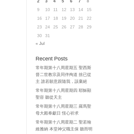
2
3
4
5
6
7
8
ase
9
10
11
12
13
14
15
e.
16
17
18
19
20
21
22
23
24
25
26
27
28
29
30
31
« Jul
Recent Posts
常年期第十八周星期五 聖西斯
督二世教宗及同伴殉道 捨已從
主 誰若願意跟隨我，該棄絕
常年期第十八周星期四 耶穌顯
聖容 聽從天主
常年期第十八周星期三 羅馬聖
母大殿奉獻日 恆心祈求
常年期第十八周星期二 聖若翰
維雅納 本堂神父職主保 聽而明