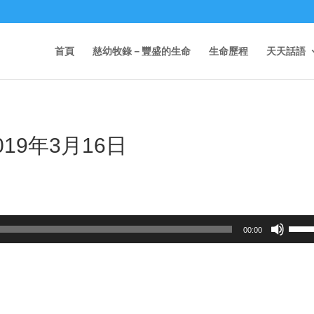
首頁
慈幼牧錄－豐盛的生命
生命歷程
天天話語
19年3月16日
Use
00:00
Up/D
Arrow
keys
to
incre