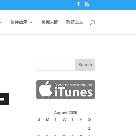
信仰啟示
美麗人間
歌頌上主
own
August 2026
S
M
T
W
T
F
S
1
ase