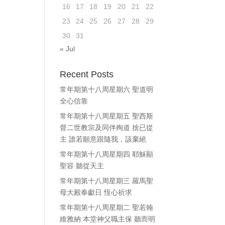
16
17
18
19
20
21
22
ase
23
24
25
26
27
28
29
e.
30
31
« Jul
Recent Posts
常年期第十八周星期六 聖道明
全心信靠
常年期第十八周星期五 聖西斯
督二世教宗及同伴殉道 捨已從
主 誰若願意跟隨我，該棄絕
常年期第十八周星期四 耶穌顯
聖容 聽從天主
常年期第十八周星期三 羅馬聖
母大殿奉獻日 恆心祈求
常年期第十八周星期二 聖若翰
維雅納 本堂神父職主保 聽而明