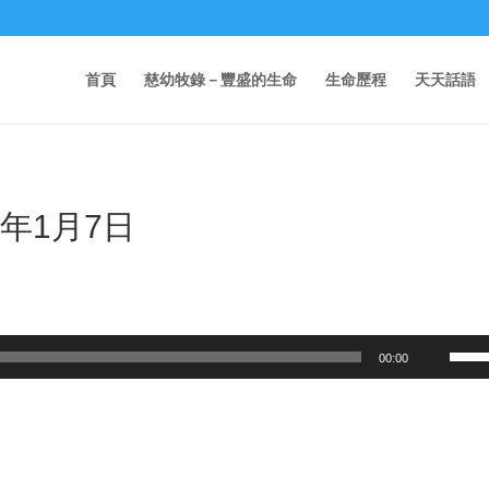
首頁
慈幼牧錄－豐盛的生命
生命歷程
天天話語
0年1月7日
Use
00:00
Up/D
Arrow
keys
to
incre