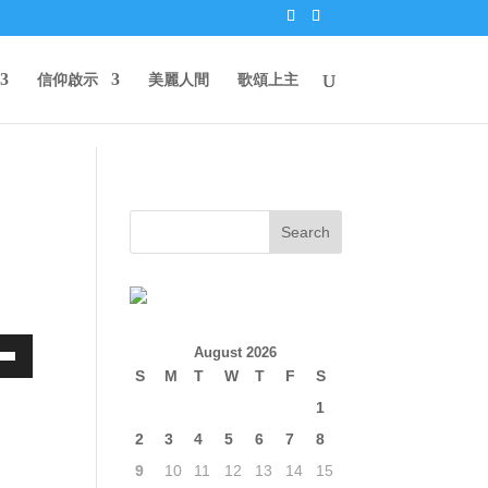
信仰啟示
美麗人間
歌頌上主
August 2026
own
S
M
T
W
T
F
S
1
2
3
4
5
6
7
8
ase
9
10
11
12
13
14
15