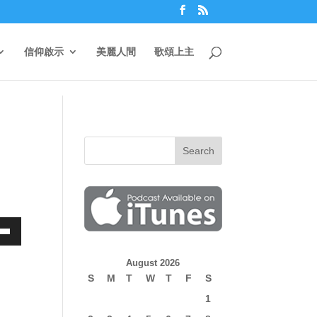
信仰啟示
美麗人間
歌頌上主
own
August 2026
S
M
T
W
T
F
S
1
ase