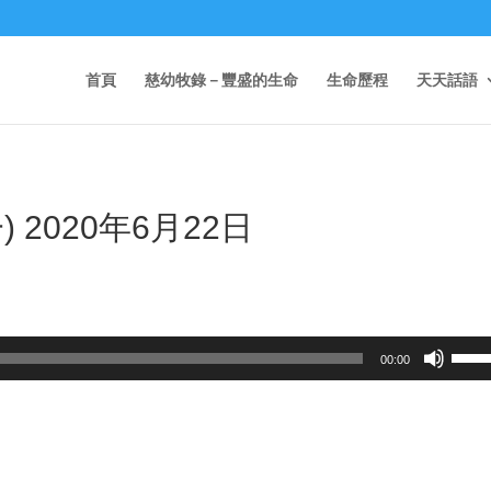
首頁
慈幼牧錄－豐盛的生命
生命歷程
天天話語
 2020年6月22日
Use
00:00
Up/D
Arrow
keys
to
incre