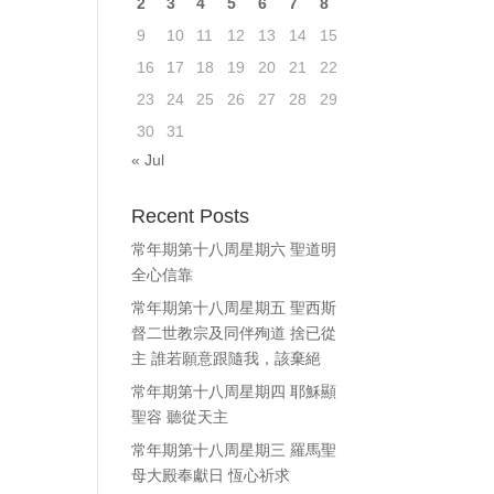
2
3
4
5
6
7
8
ase
9
10
11
12
13
14
15
e.
16
17
18
19
20
21
22
23
24
25
26
27
28
29
30
31
« Jul
Recent Posts
常年期第十八周星期六 聖道明
全心信靠
常年期第十八周星期五 聖西斯
督二世教宗及同伴殉道 捨已從
主 誰若願意跟隨我，該棄絕
常年期第十八周星期四 耶穌顯
聖容 聽從天主
常年期第十八周星期三 羅馬聖
母大殿奉獻日 恆心祈求