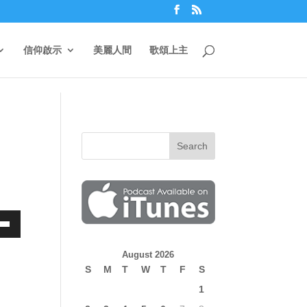
信仰啟示
美麗人間
歌頌上主
own
August 2026
S
M
T
W
T
F
S
1
ase