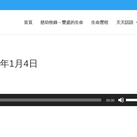
首頁
慈幼牧錄－豐盛的生命
生命歷程
天天話語
1年1月4日
Use
00:00
Up/D
Arrow
keys
to
incre