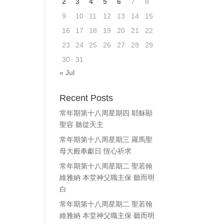
2
3
4
5
6
7
8
ase
9
10
11
12
13
14
15
e.
16
17
18
19
20
21
22
23
24
25
26
27
28
29
30
31
« Jul
Recent Posts
常年期第十八周星期四 耶穌顯
聖容 聽從天主
常年期第十八周星期三 羅馬聖
母大殿奉獻日 恆心祈求
常年期第十八周星期二 聖若翰
維雅納 本堂神父職主保 聽而明
白
常年期第十八周星期二 聖若翰
維雅納 本堂神父職主保 聽而明