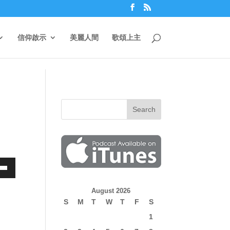
信仰啟示
美麗人間
歌頌上主
own
August 2026
S
M
T
W
T
F
S
1
ase