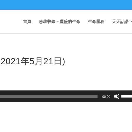
首頁
慈幼牧錄－豐盛的生命
生命歷程
天天話語
2021年5月21日)
Use
00:00
Up/D
Arrow
keys
to
incre