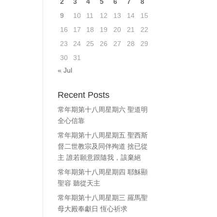
2
3
4
5
6
7
8
ase
9
10
11
12
13
14
15
e.
16
17
18
19
20
21
22
23
24
25
26
27
28
29
30
31
« Jul
Recent Posts
常年期第十八周星期六 聖道明
全心信靠
常年期第十八周星期五 聖西斯
督二世教宗及同伴殉道 捨已從
主 誰若願意跟隨我，該棄絕
常年期第十八周星期四 耶穌顯
聖容 聽從天主
常年期第十八周星期三 羅馬聖
母大殿奉獻日 恆心祈求