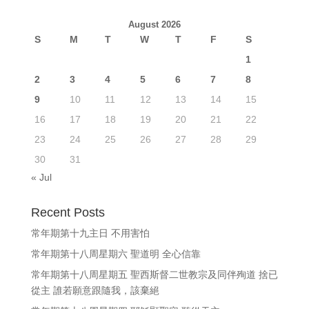
August 2026
S
M
T
W
T
F
S
1
2
3
4
5
6
7
8
9
10
11
12
13
14
15
16
17
18
19
20
21
22
23
24
25
26
27
28
29
30
31
« Jul
Recent Posts
常年期第十九主日 不用害怕
常年期第十八周星期六 聖道明 全心信靠
常年期第十八周星期五 聖西斯督二世教宗及同伴殉道 捨已
從主 誰若願意跟隨我，該棄絕