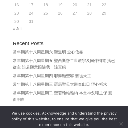
16
17
18
19
20
21
22
23
24
25
26
27
28
29
30
31
« Jul
Recent Posts
常年期第十八周星期六 聖道明 全心信靠
常年期第十八周星期五 聖西斯督二世教宗及同伴殉道 捨已
從主 誰若願意跟隨我，該棄絕
常年期第十八周星期四 耶穌顯聖容 聽從天主
常年期第十八周星期三 羅馬聖母大殿奉獻日 恆心祈求
常年期第十八周星期二 聖若翰維雅納 本堂神父職主保 聽
而明白
We use cookies. Acknowledge and understand the privacy
policy of this website, to ensure that we give you the best
experience on this website.
Copyright © 江志釗神父 Fr. Denis Kong, SDB All Rights