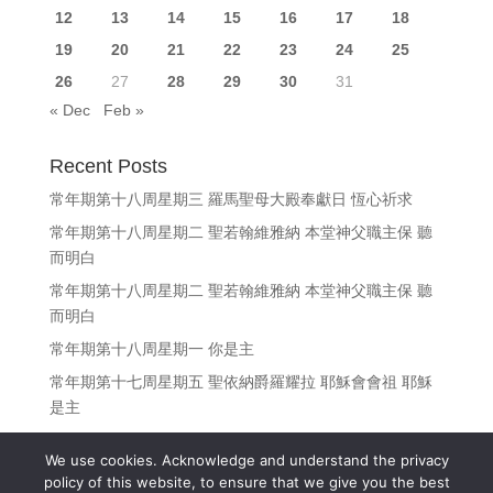
12
13
14
15
16
17
18
19
20
21
22
23
24
25
26
27
28
29
30
31
« Dec
Feb »
Recent Posts
常年期第十八周星期三 羅馬聖母大殿奉獻日 恆心祈求
常年期第十八周星期二 聖若翰維雅納 本堂神父職主保 聽
而明白
常年期第十八周星期二 聖若翰維雅納 本堂神父職主保 聽
而明白
常年期第十八周星期一 你是主
常年期第十七周星期五 聖依納爵羅耀拉 耶穌會會祖 耶穌
是主
We use cookies. Acknowledge and understand the privacy
policy of this website, to ensure that we give you the best