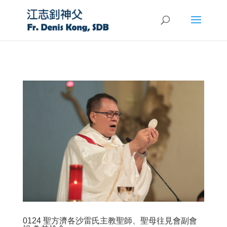
0124 聖方濟各沙雷氏主教聖師、聖母往見會副會