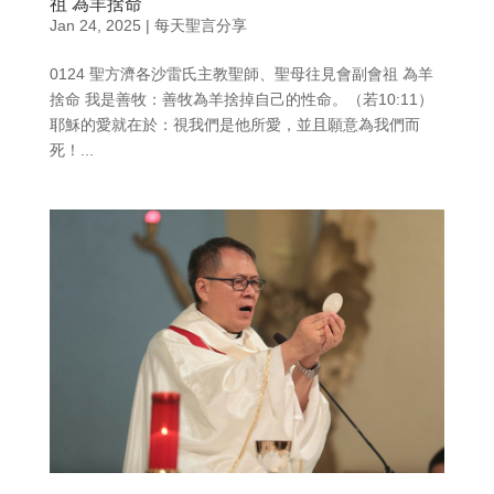
祖 為羊捨命
Jan 24, 2025
|
每天聖言分享
0124 聖方濟各沙雷氏主教聖師、聖母往見會副會祖 為羊
捨命 我是善牧：善牧為羊捨掉自己的性命。（若10:11）
耶穌的愛就在於：視我們是他所愛，並且願意為我們而
死！...